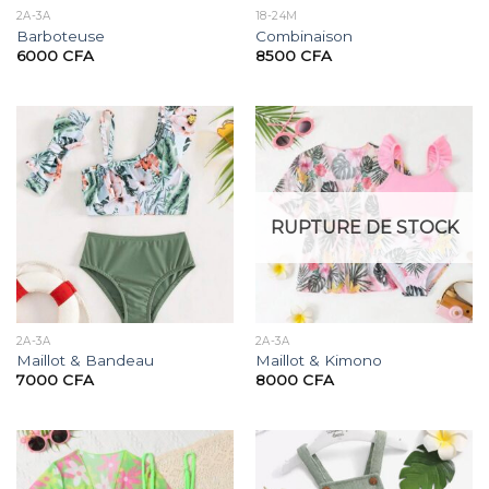
2A-3A
18-24M
Barboteuse
Combinaison
6000
CFA
8500
CFA
RUPTURE DE STOCK
2A-3A
2A-3A
Maillot & Bandeau
Maillot & Kimono
7000
CFA
8000
CFA