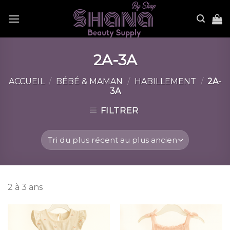
Skip
to
content
2A-3A
ACCUEIL
/
BÉBÉ & MAMAN
/
HABILLEMENT
/
2A-
3A
FILTRER
2 à 3 ans