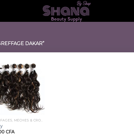
GREFFAGE DAKAR”
GREFFAGES, MÈCHES & CROCHETS
y
00
CFA