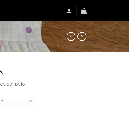
A
ec col polo
Robe