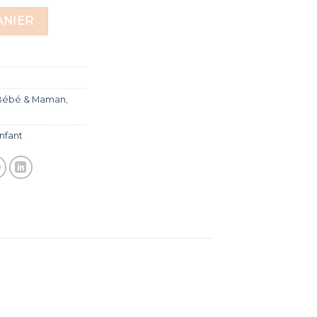
ANIER
Bébé & Maman
,
nfant