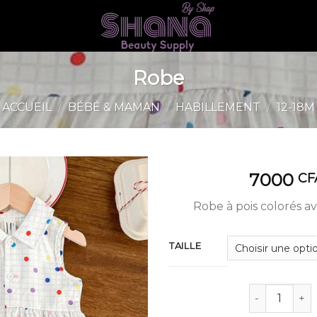
Robe
ACCUEIL
/
BÉBÉ & MAMAN
/
HABILLEMENT
/
12-18M
7000
CF
Robe à pois colorés av
TAILLE
quantité de 