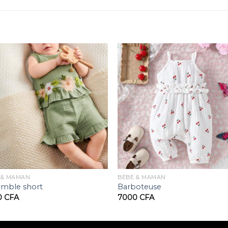
 & MAMAN
BÉBÉ & MAMAN
mble short
Barboteuse
0
CFA
7000
CFA