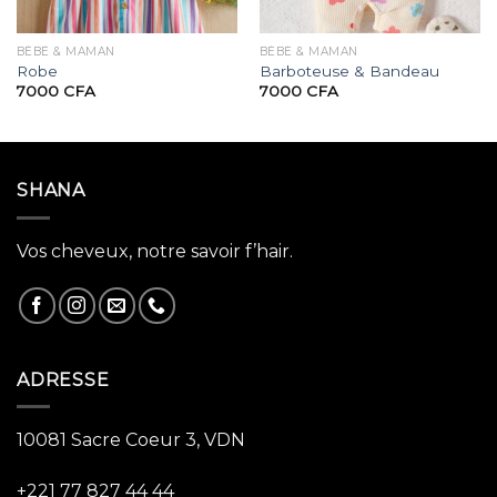
BÉBÉ & MAMAN
BÉBÉ & MAMAN
Robe
Barboteuse & Bandeau
7000
CFA
7000
CFA
SHANA
Vos cheveux, notre savoir f’hair.
ADRESSE
10081 Sacre Coeur 3, VDN
+221 77 827 44 44