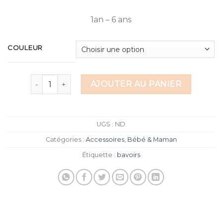
1an – 6 ans
COULEUR
quantité de Bavoirs
AJOUTER AU PANIER
UGS :
ND
Catégories :
Accessoires
,
Bébé & Maman
Étiquette :
bavoirs