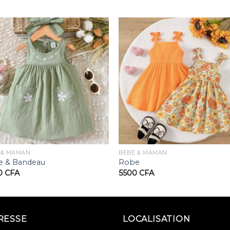
 & MAMAN
BÉBÉ & MAMAN
e & Bandeau
Robe
0
CFA
5500
CFA
RESSE
LOCALISATION