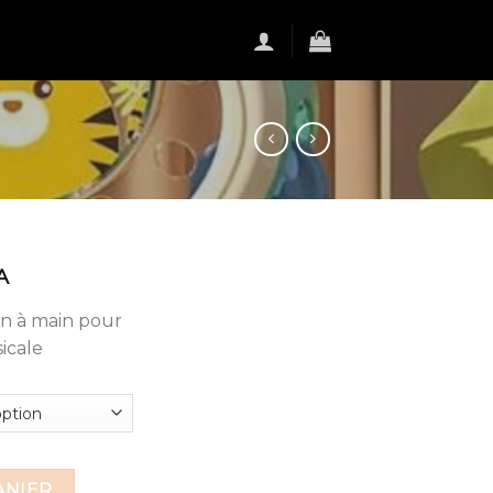
A
n à main pour
icale
ANIER