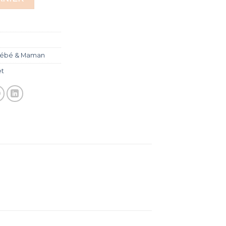
ébé & Maman
et