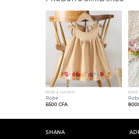
BÉBÉ & MAMAN
BÉBÉ
Robe
Rob
6500
CFA
800
SHANA
AD