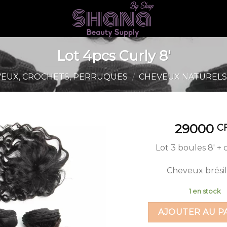
Lot 4pcs Curly 8′
EUX, CROCHETS, PERRUQUES
/
CHEVEUX NATUREL
29000
C
Lot 3 boules 8′ + 
Cheveux brésil
1 en stock
AJOUTER AU P