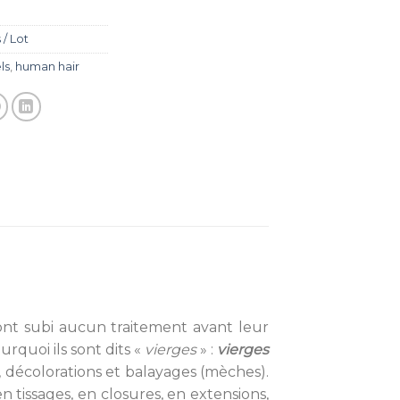
/ Lot
ls
,
human hair
n’ont subi aucun traitement avant leur
urquoi ils sont dits «
vierges
» :
vierges
s, décolorations et balayages (mèches).
 tissages, en closures, en extensions,