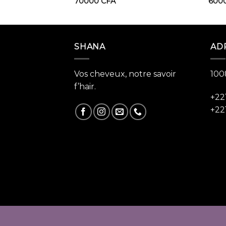
70000
CFA
600
SHANA
AD
Vos cheveux, notre savoir
100
f’hair.
+22
+22