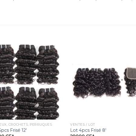
EUX, CROCHETS, PERRUQUES
VENTES / LOT
pcs Frisé 12′
Lot 4pcs Frisé 8′