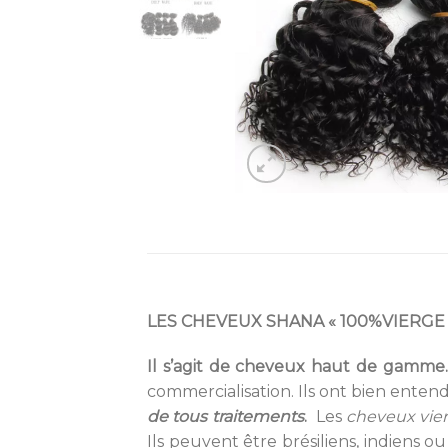
LES CHEVEUX SHANA « 100%VIERGE 
Il s’agit de cheveux haut de gamme
commercialisation. Ils ont bien entendu
de tous traitements
.
Les
cheveux vie
Ils peuvent être brésiliens, indiens 