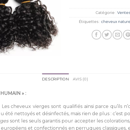
Catégorie :
Ventes 
Étiquettes :
cheveux nature
DESCRIPTION
AVIS (0)
HUMAIN » :
.
Les cheveux vierges sont qualifiés ainsi parce qu’ils 
 été nettoyés et désinfectés, mais rien de plus : c’est po
rges
sont les seuls garantis pour accepter les coloration
ou européens et confectionnés en perruques classiques, en