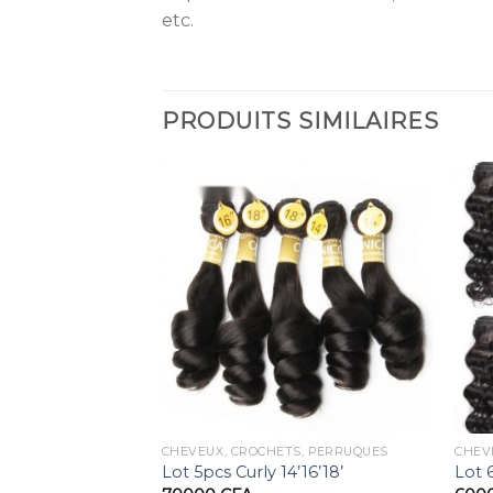
etc.
PRODUITS SIMILAIRES
CHEVEUX, CROCHETS, PERRUQUES
CHEV
′ Noir
Lot 5pcs Curly 14’16’18’
Lot 6