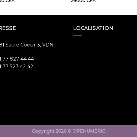
00
CFA
29000
CFA
RESSE
LOCALISATION
81 Sacre Coeur 3, VDN
1 77 827 44 44
1 77 523 42 42
Copyright 2026 ©
OPENUMERIC