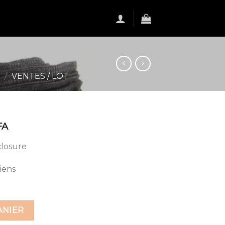
S
/
VENTES / LOT
FA
closure
iens
ANIER