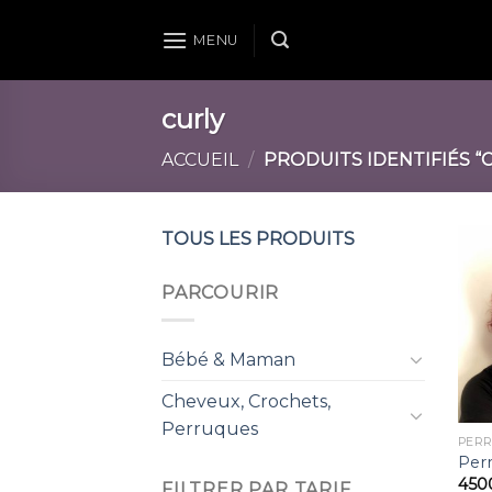
Skip
to
MENU
content
curly
ACCUEIL
/
PRODUITS IDENTIFIÉS “
TOUS LES PRODUITS
PARCOURIR
Bébé & Maman
Cheveux, Crochets,
Perruques
PERR
Per
450
FILTRER PAR TARIF