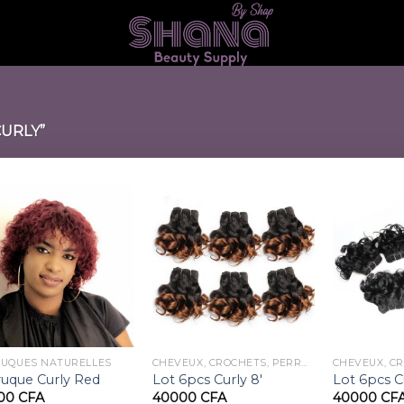
CURLY”
UQUES NATURELLES
CHEVEUX, CROCHETS, PERRUQUES
ruque Curly Red
Lot 6pcs Curly 8′
Lot 6pcs Cu
00
CFA
40000
CFA
40000
CF