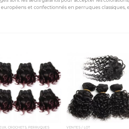
rges
sont les seuls garantis pour accepter les coloration
ou européens et confectionnés en perruques classiques, en
EUX, CROCHETS, PERRUQUES
VENTES / LOT