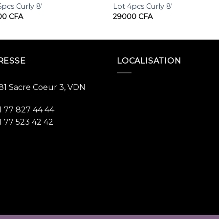
6pcs Curly 8′
Lot 4pcs Curly 8′
00
CFA
29000
CFA
RESSE
LOCALISATION
81 Sacre Coeur 3, VDN
1 77 827 44 44
1 77 523 42 42