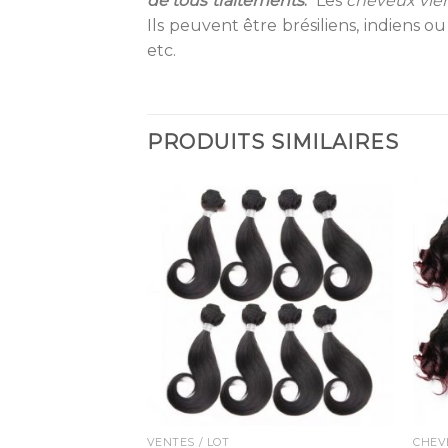
de tous traitements
.
Les
cheveux vie
Ils peuvent être brésiliens, indiens 
etc.
PRODUITS SIMILAIRES
S, PERRUQUES
VENTES / LOT
CHEV