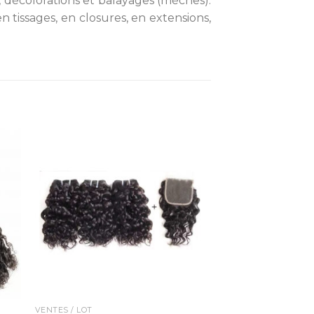
s, décolorations et balayages (mèches).
 tissages, en closures, en extensions,
VENTES / LOT