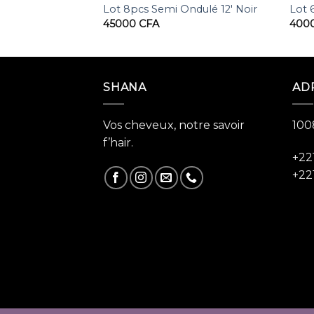
aight Humain
Lot 8pcs Semi Ondulé 12′ Noir
Lot 
000
CFA
45000
CFA
400
SHANA
AD
Vos cheveux, notre savoir
100
f’hair.
+22
+22