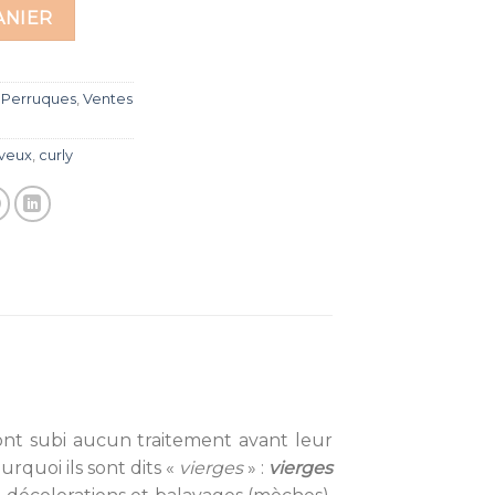
ANIER
 Perruques
,
Ventes
veux
,
curly
n’ont subi aucun traitement avant leur
urquoi ils sont dits «
vierges
» :
vierges