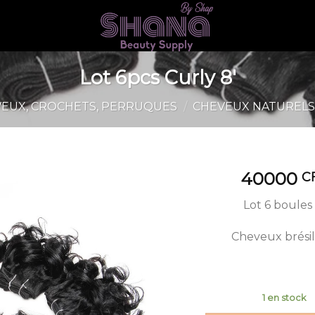
Lot 6pcs Curly 8′
EUX, CROCHETS, PERRUQUES
/
CHEVEUX NATUREL
40000
C
Lot 6 boules 
Cheveux brésil
1 en stock