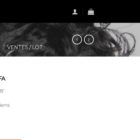
S
/
VENTES / LOT
FA
8′
iens