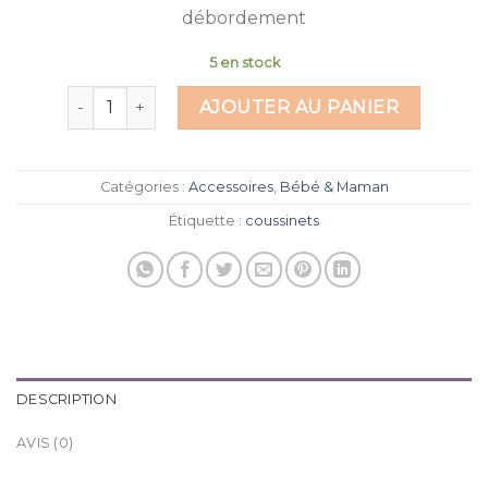
débordement
5 en stock
quantité de Coussinets d’allaitement
AJOUTER AU PANIER
Catégories :
Accessoires
,
Bébé & Maman
Étiquette :
coussinets
DESCRIPTION
AVIS (0)