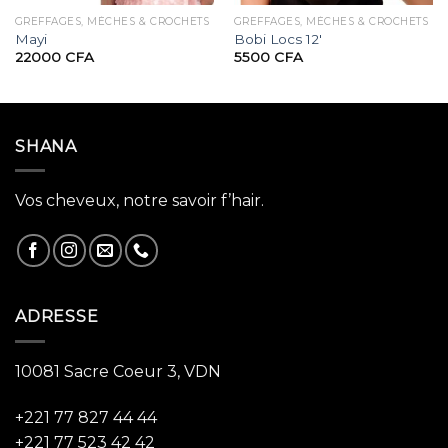
GREFFAGES, MÈCHES & CROCHETS
GREFFAGES, MÈCHES & CROCHETS
Mayi
Bobi Locs 12′
22000
CFA
5500
CFA
SHANA
Vos cheveux, notre savoir f’hair.
ADRESSE
10081 Sacre Coeur 3, VDN
+221 77 827 44 44
+221 77 523 42 42